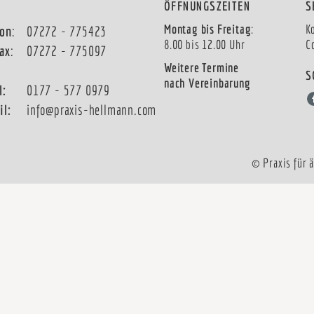
ÖFFNUNGSZEITEN
S
Montag bis Freitag
:
K
fon
:
07272 - 775423
8.00 bis 12.00 Uhr
C
fax
:
07272 - 775097
Weitere Termine
S
nach Vereinbarung
l:
0177 - 577 0979
il:
info@praxis-hellmann.com
© Praxis für 