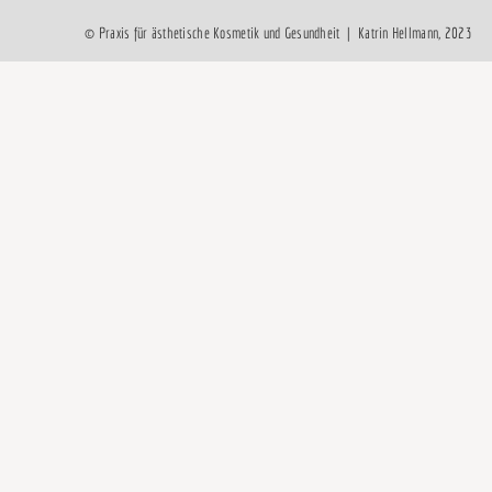
© Praxis für ästhetische Kosmetik und Gesundheit | Katrin Hellmann, 2023